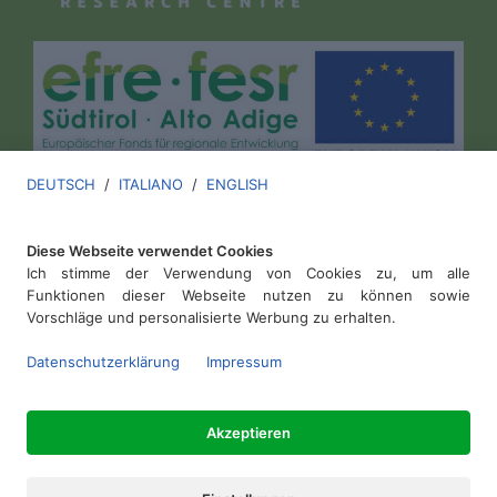
DEUTSCH
/
ITALIANO
/
ENGLISH
Diese Webseite verwendet Cookies
Ich stimme der Verwendung von Cookies zu, um alle
Funktionen dieser Webseite nutzen zu können sowie
Vorschläge und personalisierte Werbung zu erhalten.
Versuchszentrum Laimburg
.
Datenschutzerklärung
Impressum
MwSt. IT00136670213
Akzeptieren
Impressum
.
Datenschutz
.
Cookies
web by
ewidenz