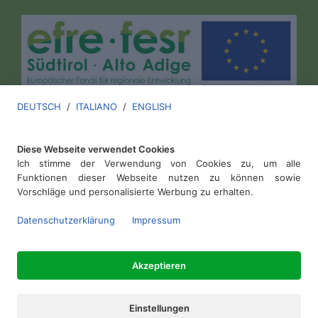
DEUTSCH
/
ITALIANO
/
ENGLISH
Diese Webseite verwendet Cookies
Ich stimme der Verwendung von Cookies zu, um alle
Funktionen dieser Webseite nutzen zu können sowie
Vorschläge und personalisierte Werbung zu erhalten.
Versuchszentrum Laimburg
.
Datenschutzerklärung
Impressum
MwSt. IT00136670213
Akzeptieren
Impressum
.
Datenschutz
.
Cookies
web by
ewidenz
Einstellungen